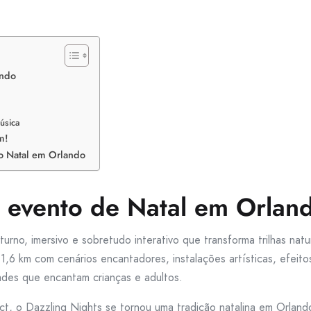
ando
música
m!
do Natal em Orlando
o evento de Natal em Orlan
urno, imersivo e sobretudo interativo que transforma trilhas nat
,6 km com cenários encantadores, instalações artísticas, efeito
ades que encantam crianças e adultos.
ct, o Dazzling Nights se tornou uma tradição natalina em Orlando