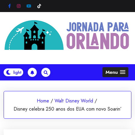
Skip
to
content
Menu
Home
/
Walt Disney World
/
Disney celebra 250 anos dos EUA com novo Soarin’