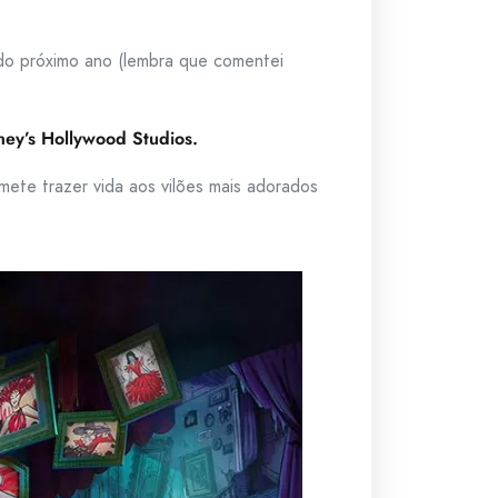
do próximo ano (lembra que comentei
ney’s Hollywood Studios.
omete trazer vida aos vilões mais adorados