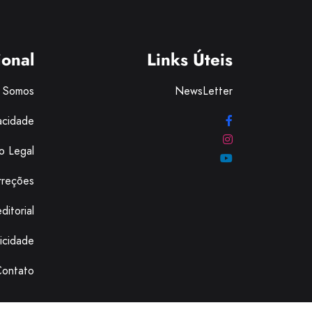
ional
Links Úteis
 Somos
NewsLetter
vacidade
o Legal
rreções
ditorial
licidade
Contato