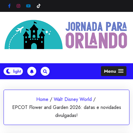
Skip
to
content
Menu
Home
/
Walt Disney World
/
EPCOT Flower and Garden 2026: datas e novidades
divulgadas!