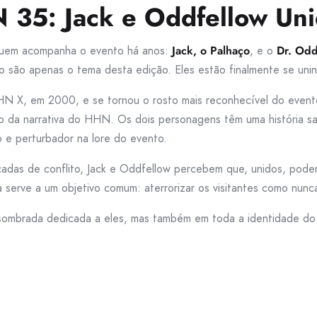
 35: Jack e Oddfellow Uni
a quem acompanha o evento há anos:
Jack, o Palhaço
, e o
Dr. Odd
 são apenas o tema desta edição. Eles estão finalmente se uni
HHN X, em 2000, e se tornou o rosto mais reconhecível do event
ro da narrativa do HHN. Os dois personagens têm uma história sa
to e perturbador na lore do evento.
adas de conflito, Jack e Oddfellow percebem que, unidos, podem
a serve a um objetivo comum: aterrorizar os visitantes como nunc
ssombrada dedicada a eles, mas também em toda a identidade d