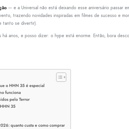
ção
— e a Universal não está deixando esse aniversário passar e
evento, trazendo novidades inspiradas em filmes de sucesso e m
tanto se divertir).
há anos, e posso dizer: o hype está enorme. Então, bora descob
que o HHN 35 é especial
mo funciona
idos pelo Terror
o HHN 35
 2026: quanto custa e como comprar