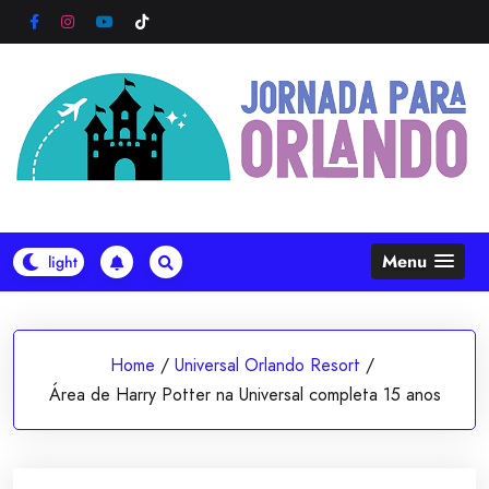
Skip
to
content
Menu
Home
/
Universal Orlando Resort
/
Área de Harry Potter na Universal completa 15 anos