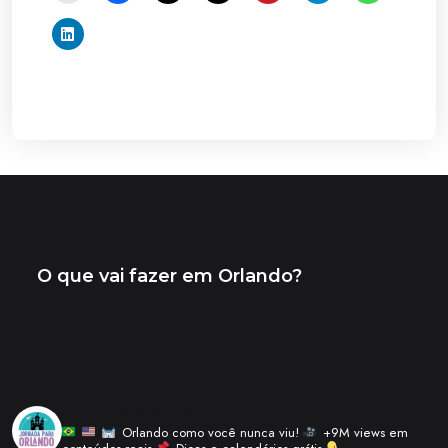
_jornadaparaorlando
Orlando como você nunca viu!
+9M views em