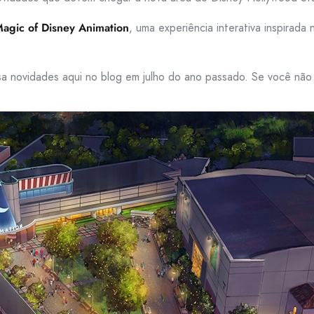
agic of Disney Animation
, uma experiência interativa inspirada
a novidades aqui no blog em julho do ano passado. Se você não 