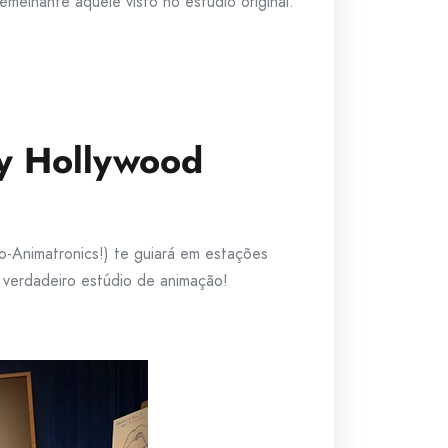
semelhante àquele visto no estúdio original.
y Hollywood
io-Animatronics!) te guiará em estações
 verdadeiro estúdio de animação!