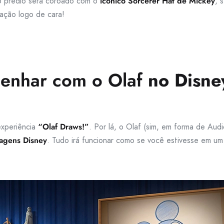
o prédio será coroado com o
icônico Sorcerer Hat de Mickey
, 
nação logo de cara!
enhar com o Olaf
no Disne
experiência
“Olaf Draws!”
. Por lá, o Olaf (sim, em forma de Aud
agens Disney
. Tudo irá funcionar como se você estivesse em um