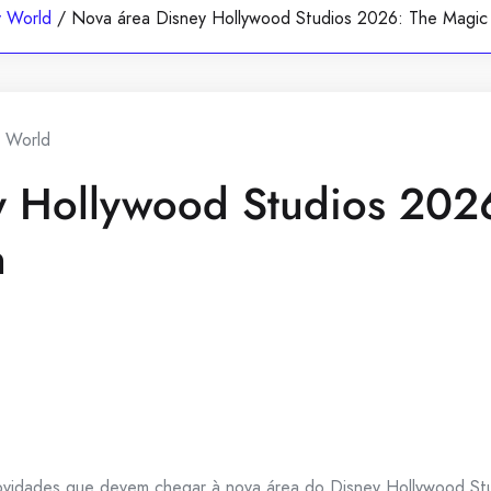
y World
/
Nova área Disney Hollywood Studios 2026: The Magic 
y World
y Hollywood Studios 2026
n
novidades que devem chegar à nova área do Disney Hollywood St