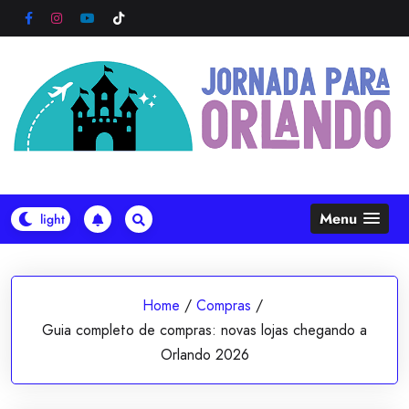
Skip
to
content
Menu
Home
/
Compras
/
Guia completo de compras: novas lojas chegando a
Orlando 2026