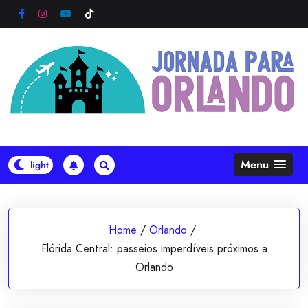
Skip
to
content
Menu
Home
/
Orlando
/
Flórida Central: passeios imperdíveis próximos a
Orlando