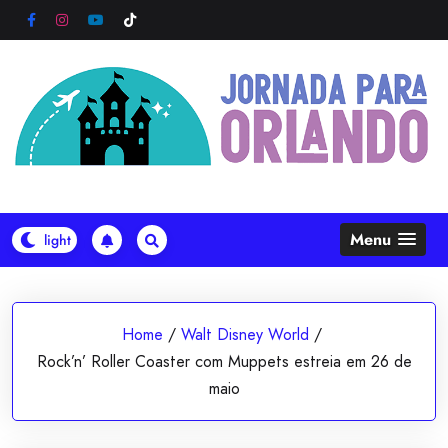
Skip
to
content
Menu
Home
/
Walt Disney World
/
Rock’n’ Roller Coaster com Muppets estreia em 26 de
maio