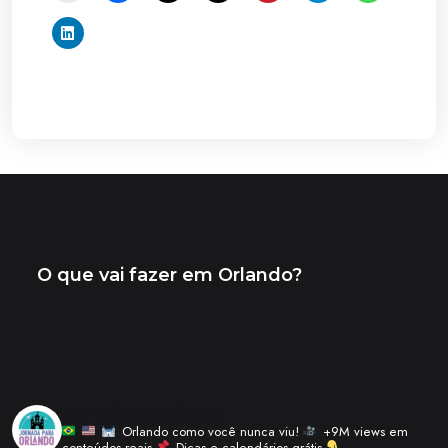
_jornadaparaorlando
Orlando como você nunca viu!
+9M views em
conteúdos reais
Dicas e calendários grátis