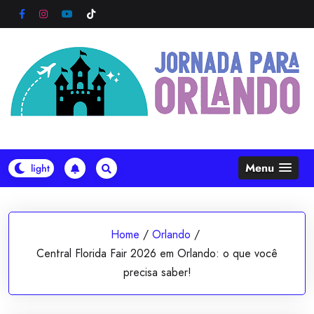
Skip
to
content
Menu
Home
/
Orlando
/
Central Florida Fair 2026 em Orlando: o que você
precisa saber!