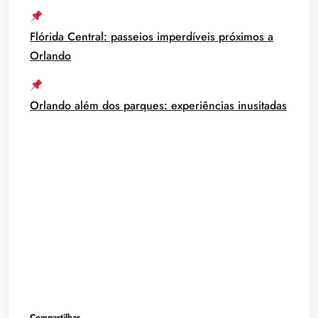
Flórida Central: passeios imperdíveis próximos a
Orlando
Orlando além dos parques: experiências inusitadas
Compartilhar