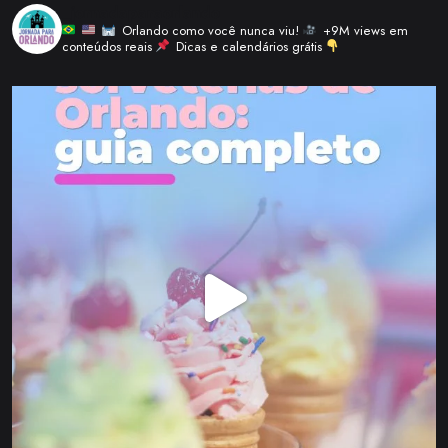
_jornadaparaorlando
Orlando como você nunca viu!
+9M views em
conteúdos reais
Dicas e calendários grátis