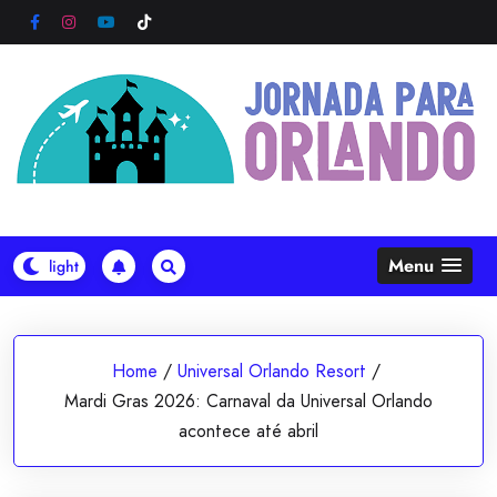
Skip
to
content
Menu
Home
/
Universal Orlando Resort
/
Mardi Gras 2026: Carnaval da Universal Orlando
acontece até abril