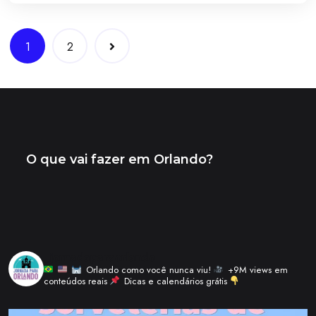
Navegação
1
2
de
artigos
_jornadaparaorlando
Orlando como você nunca viu!
+9M views em
conteúdos reais
Dicas e calendários grátis