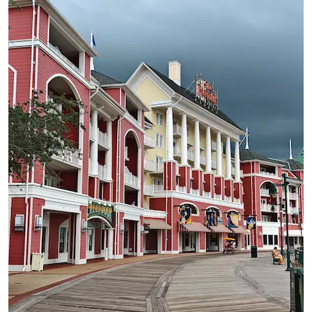
C
T
A
V
I
N
I