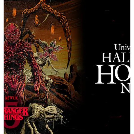
N
A
O
C
T
A
V
I
N
I