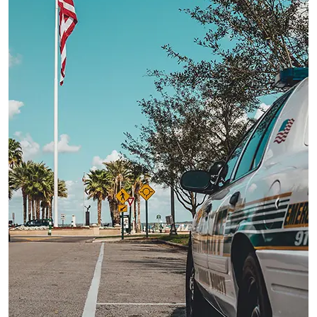
C
T
A
V
I
N
I