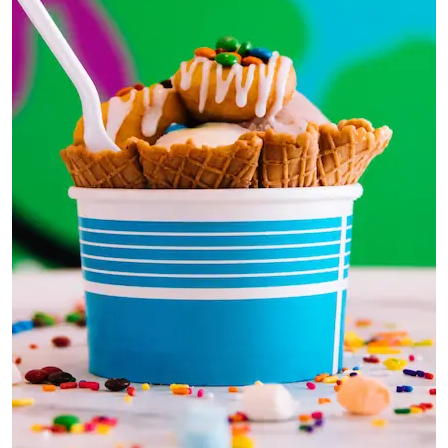
A
V
I
N
I