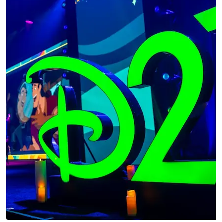
A
O
C
T
A
V
I
N
I