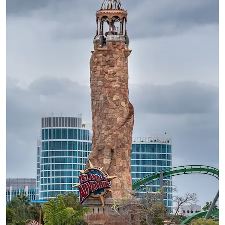
8 De Maio, 2024
Tudo o que você precisa saber: Universal
8 De Maio, 2024
Dirigir em Orlando: tudo o que você
9 De Maio, 2024
Icon Park: a icônica roda-gigante de
Orlando
13 De Maio, 2024
Atração da Princesa Tiana chega ao
Magic