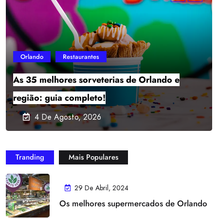
Walt Disney World
Natal 2026 na Disney: eventos, datas e
novidades!
25 De Junho, 2026
J
U
Tranding
Mais Populares
L
I
29 De Abril, 2024
A
Os melhores supermercados de Orlando
N