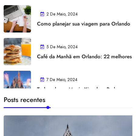
A
O
2 De Maio, 2024
C
Como planejar sua viagem para Orlando
T
A
V
5 De Maio, 2024
I
Café da Manhã em Orlando: 22 melhores
N
I
7 De Maio, 2024
Tudo sobre o Magic Kingdom Park
Posts recentes
7 De Maio, 2024
Disney divulga as datas da festa de