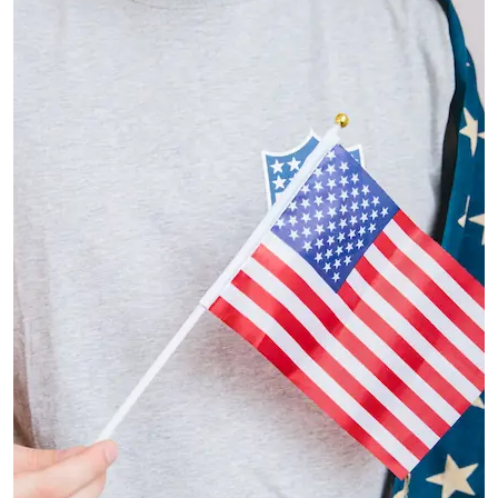
N
A
O
C
T
A
V
I
N
I