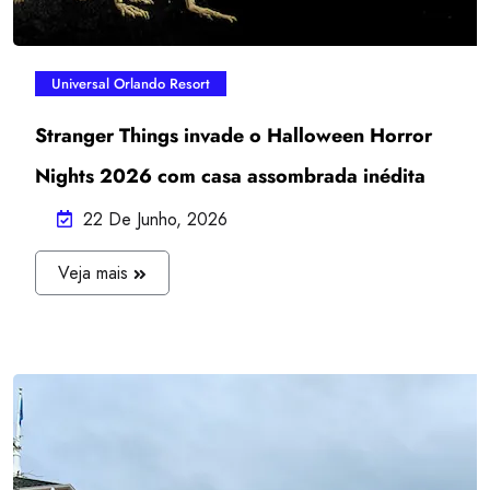
Universal Orlando Resort
Stranger Things invade o Halloween Horror
Nights 2026 com casa assombrada inédita
22 De Junho, 2026
J
Veja mais
U
L
I
A
N
A
O