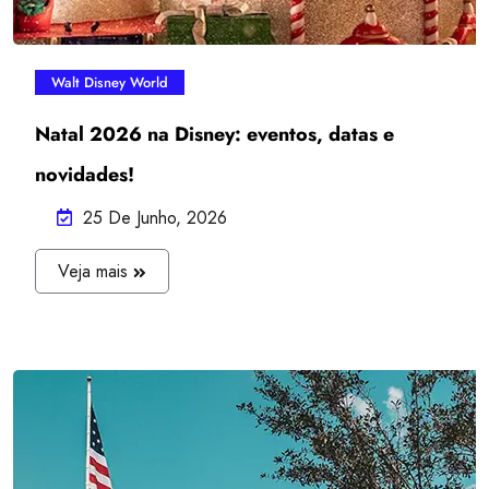
Walt Disney World
Natal 2026 na Disney: eventos, datas e
novidades!
25 De Junho, 2026
J
Veja mais
U
L
I
A
N
A
O