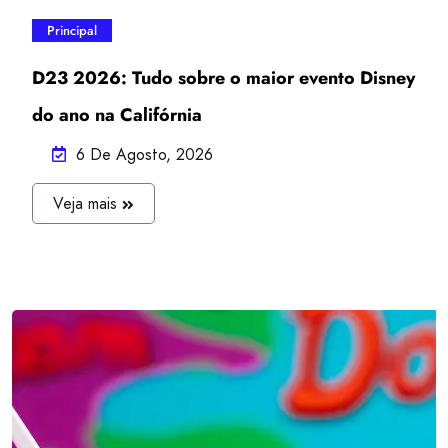
Principal
D23 2026: Tudo sobre o maior evento Disney
do ano na Califórnia
6 De Agosto, 2026
J
Veja mais
U
L
I
A
N
A
O
C
T