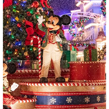
C
T
A
V
I
N
I