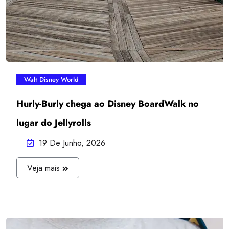
Walt Disney World
Hurly-Burly chega ao Disney BoardWalk no
lugar do Jellyrolls
19 De Junho, 2026
J
Veja mais
U
L
I
A