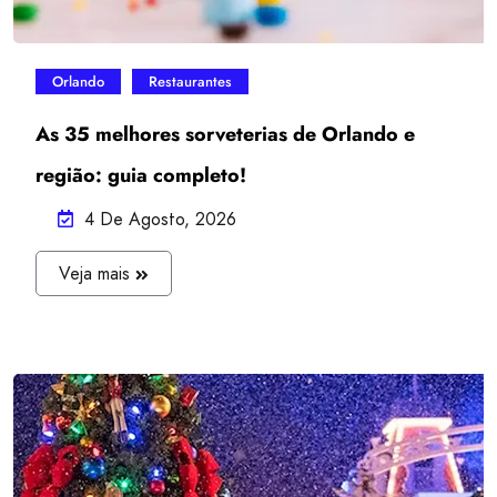
Orlando
Restaurantes
As 35 melhores sorveterias de Orlando e
região: guia completo!
4 De Agosto, 2026
J
Veja mais
U
L
I
A
N
A
O