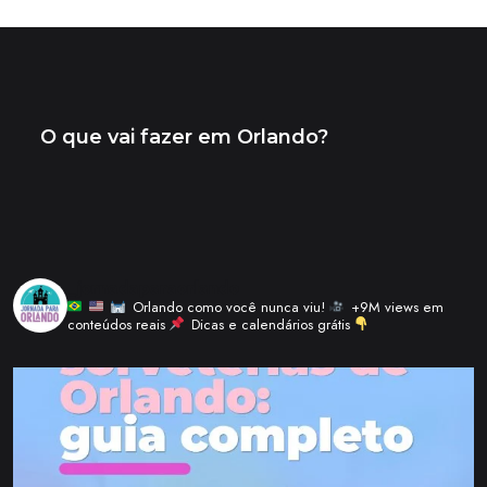
de
artigos
_jornadaparaorlando
Orlando como você nunca viu!
+9M views em
conteúdos reais
Dicas e calendários grátis