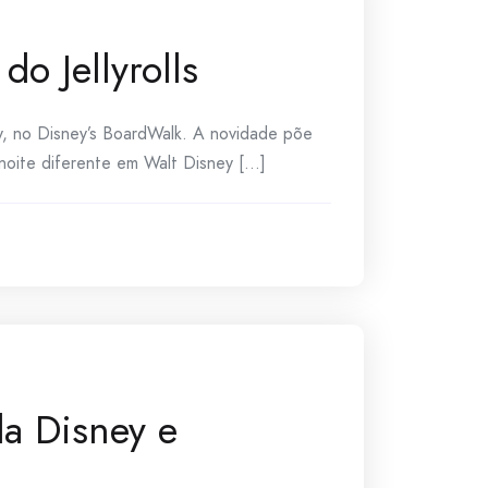
o Jellyrolls
ly, no Disney’s BoardWalk. A novidade põe
oite diferente em Walt Disney [...]
da Disney e