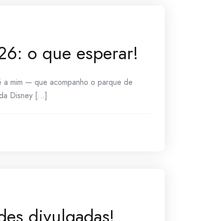
26: o que esperar!
té a mim — que acompanho o parque de
a Disney [...]
es divulgadas!