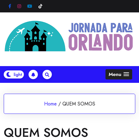
Skip
to
content
Menu
Home
/
QUEM SOMOS
QUEM SOMOS