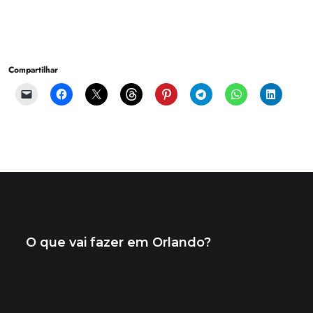
_jornadaparaorlando
Orlando como você nunca viu!
+9M views em
conteúdos reais
Dicas e calendários grátis