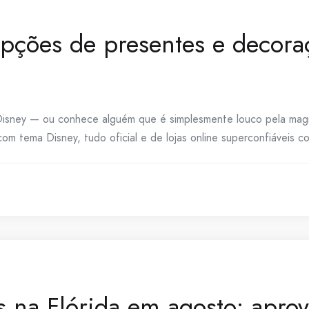
opções de presentes e decora
sney — ou conhece alguém que é simplesmente louco pela magia
m tema Disney, tudo oficial e de lojas online superconfiáveis c
 na Flórida em agosto: aprov