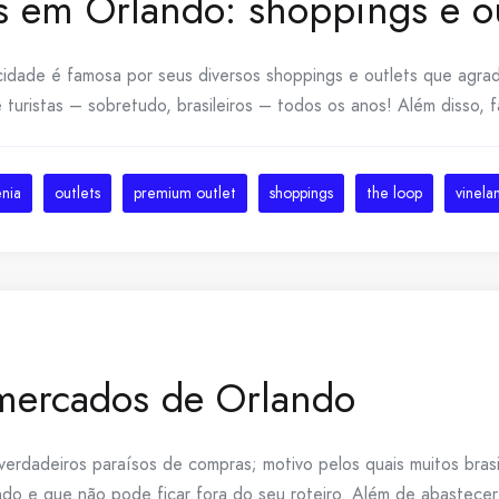
 em Orlando: shoppings e ou
 cidade é famosa por seus diversos shoppings e outlets que agr
 turistas – sobretudo, brasileiros – todos os anos! Além disso, 
enia
outlets
premium outlet
shoppings
the loop
vinela
mercados de Orlando
rdadeiros paraísos de compras; motivo pelos quais muitos bras
ndo e que não pode ficar fora do seu roteiro. Além de abastecer