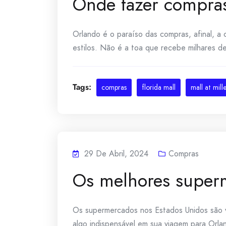
Onde fazer compras
Orlando é o paraíso das compras, afinal, a
estilos. Não é a toa que recebe milhares de
Tags:
compras
florida mall
mall at mill
29 De Abril, 2024
Compras
Os melhores super
Os supermercados nos Estados Unidos são ve
algo indispensável em sua viagem para Orla